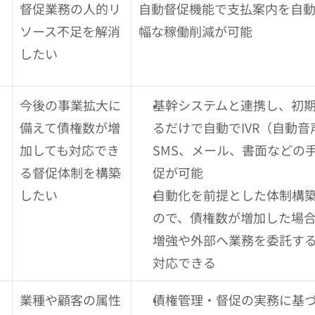
督促業務の人的リ
自動督促機能で支払案内を自
ソース不足を解消
幅な稼働削減が可能
したい
今後の事業拡大に
基幹システムと連携し、初
備えて債権数が増
るだけで自動でIVR（自動
加しても対応でき
SMS、メール、書面などの
る督促体制を構築
促が可能
したい
自動化を前提とした体制構
ので、債権数が増加した場
増強や外部へ業務を委託す
対応できる
業種や顧客の属性
債権管理・督促の実務に基