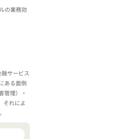
ールの業務効
。金融サービス
にある面倒
客管理）・
。それによ
。