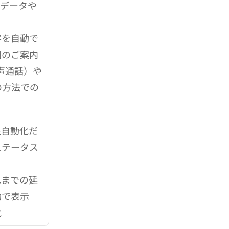
種データや
客を自動で
別のご案内
声通話）や
の方法での
促自動化だ
ステータス
れまでの延
動で表示
化