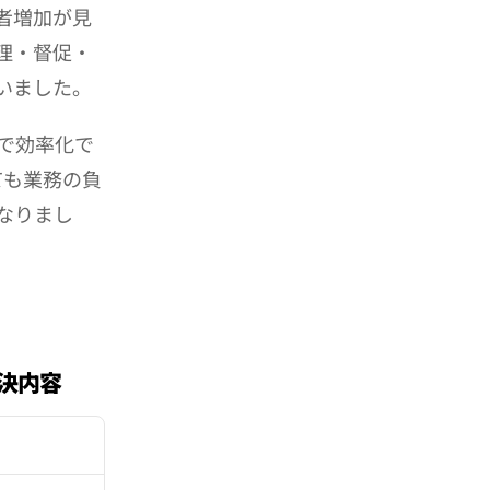
者増加が見
理・督促・
いました。
で効率化で
ても業務の負
なりまし
解決内容