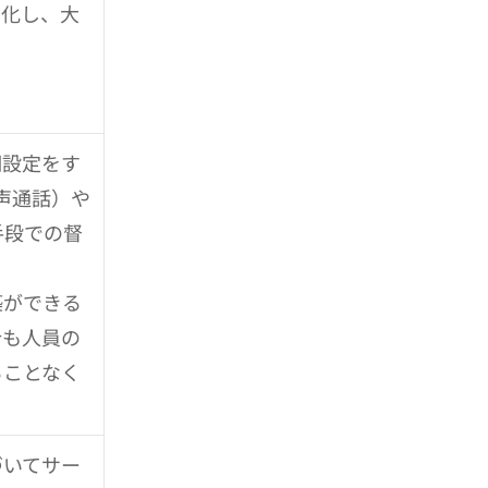
動化し、大
期設定をす
音声通話）や
手段での督
築ができる
合も人員の
ることなく
づいてサー