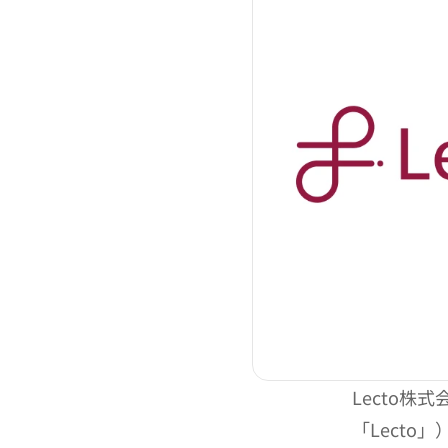
Lecto
「Lect