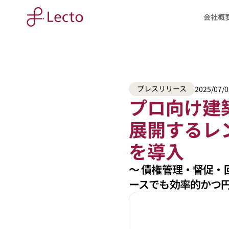
会社概
プレスリリース
2025/07/0
プロ向け建
展開するレン
を導入
〜 債権管理・督促
ースでも効率的かつ円