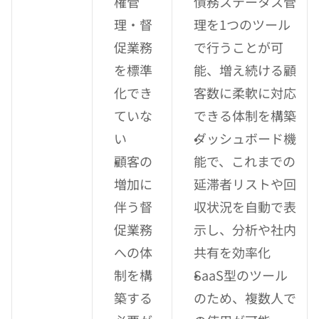
権管
債務ステータス管
理・督
理を1つのツール
促業務
で行うことが可
を標準
能、増え続ける顧
化でき
客数に柔軟に対応
ていな
できる体制を構築
い
ダッシュボード機
顧客の
能で、これまでの
増加に
延滞者リストや回
伴う督
収状況を自動で表
促業務
示し、分析や社内
への体
共有を効率化
制を構
SaaS型のツール
築する
のため、複数人で