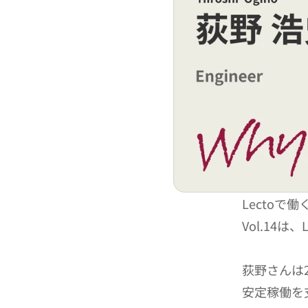
Lectoで
Vol.14
荻野さんは2
安定稼働を