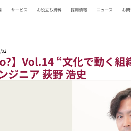
要
サービス
お役立ち資料
採用情報
ニュース
お問
/02
cto?】Vol.14 “文化で動
ンジニア 荻野 浩史 