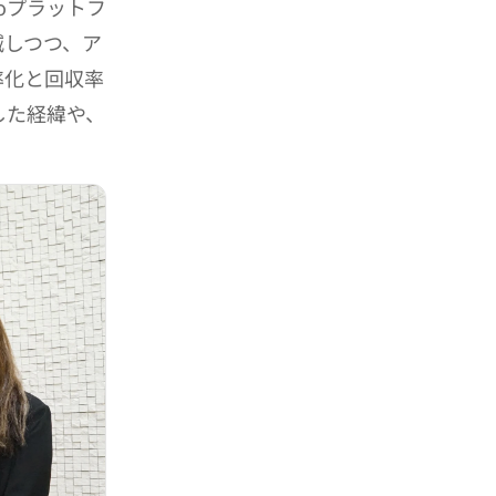
oプラットフ
減しつつ、ア
率化と回収率
した経緯や、