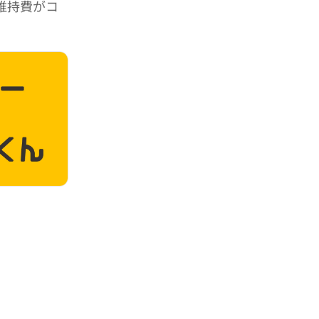
維持費がコ
。