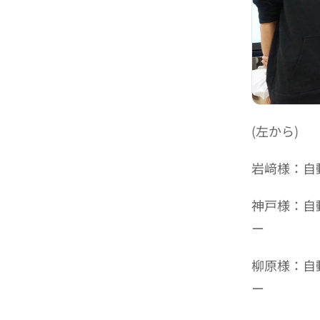
(左から)
岩﨑様：自
神戸様：自
ー
柳原様：自
ー