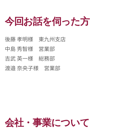
今回お話を伺った方
後藤 孝明様　東九州支店
中島 秀智様　営業部
吉武 英一様　総務部
渡邉 奈央子様　営業部
会社・事業について